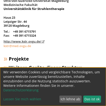
Otto-von-Guericke-Universität Magdeburg
Medizinische Fakultät
Universitätsklinik für Strahlentherapie
Haus 23
Leipziger Str. 44
39120 Magdeburg
Tel.:
+49 391 6715791
Fax:
+49 391 6715324
http://www.kstr.ovgu.de/
kstr@med.ovgu.de
Projekte
Weitere Geräte dieser Struktur
Wir verwenden Cookies und vergleichbare Technologien, um
unsere Website zuverlässig bereitzustellen, Inhalte
einzubinden und die Nutzung statistisch auszuwerten.
Datenschutz
Impressum
Weitere Informationen finden Sie in unserer.
Datenschutzerklärung
Lassen Sie mich wählen
Ich lehne ab
Das ist ok