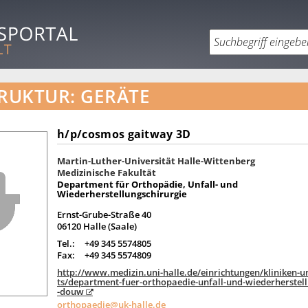
RUKTUR: GERÄTE
h/p/cosmos gaitway 3D
Martin-Luther-Universität Halle-Wittenberg
Medizinische Fakultät
Department für Orthopädie, Unfall- und
Wiederherstellungschirurgie
Ernst-Grube-Straße 40
06120 Halle (Saale)
Tel.:
+49 345 5574805
Fax:
+49 345 5574809
http://www.medizin.uni-halle.de/einrichtungen/kliniken-
ts/department-fuer-orthopaedie-unfall-und-wiederherstell
-douw
orthopaedie@uk-halle.de