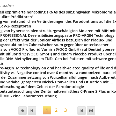
iell exprimierte noncoding sRNAs des subgingivalen Mikrobioms a
uläre Prädiktoren"
g von entzündlichen Veränderungen des Parodontiums auf die E
CoV-2-Rezeptoren
g von hypersensiblen strukturgeschädigten Molaren mit MIH mit
 PROFESSIONAL Desensibilisierungspaste PRO-ARGIN Technology
g der Effektivität der Sonicar Airfloss bezüglich der Plaque- und
gsreduktion im Zahnzwischenraum gegenüber unterlassener ...
ss von VOCO Profluorid Varnish (VOCO GmbH) auf Dentinhypersens
mit Bifluorid 12 (VOCO GmbH) und einem Placebo Produkt über ein
elle DNA-Methylierung im TNFa-Gen bei Patieten mit schwere gener
is
Pro-ArginTM technology on oral health-related quality of life and 
tivity vs. Negative control over 6 months - a randomized, parallel 
n der Zusammensetzung von Wurzelkanalfüllungen nach Aufbereit
nd variabel getaperten Nickel-Titan-Feilen und Oturation mit ...
nforschung auf dem Gebiet der Parodontologie
keitsuntersuchung des Dentinhaftvermittlers C-Prime S Plus in K
ill MH - eine Laboruntersuchung
1
2
3