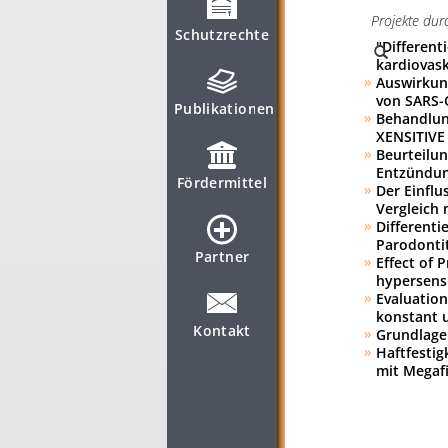
Schutzrechte
"Different
kardiovask
Auswirkun
von SARS-
Publikationen
Behandlun
XENSITIVE
Beurteilun
Entzündun
Fördermittel
Der Einflu
Vergleich 
Differenti
Parodontit
Partner
Effect of 
hypersensi
Evaluatio
konstant u
Kontakt
Grundlage
Haftfestig
mit Megaf