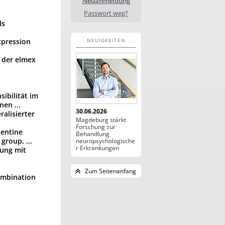
Neuanmeldung
Passwort weg?
ls
xpression
NEUIGKEITEN
 der elmex
ibilität im
en ...
30.06.2026
alisierter
Magdeburg stärkt
Forschung zur
dentine
Behandlung
group, ...
neuropsychologische
r Erkrankungen
ung mit
Zum Seitenanfang
ombination