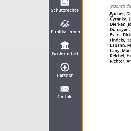
Schutzrechte
Bucher, G
Cyranka, D
Dierken, Jö
Domsgen, M
Publikationen
Evers, Dirk
Findeis, H
Labahn, Mi
Lang, Manf
Fördermittel
Reichel, H
Richter, A
Partner
Kontakt