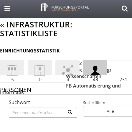
«
INFRASTRUKTUR:
STATISTIKLISTE
EINRICHTUNGSSTATISTIK
Hochschule Harz,
Hochschule für angewandte
Wissenschaften
5
0
4
43
231
FB Automatisierung und
PERSONEN
Informatik
Suchwort
Suche filtern
Alle