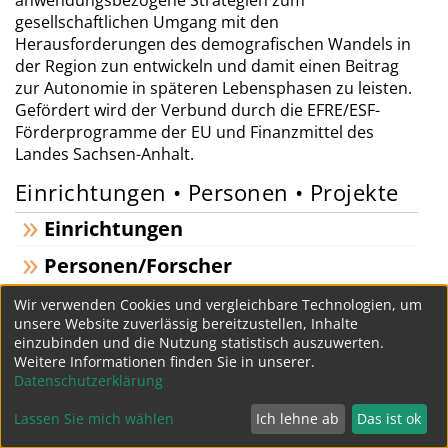
anwendungsbezogene Strategien zum
gesellschaftlichen Umgang mit den
Herausforderungen des demografischen Wandels in
der Region zun entwickeln und damit einen Beitrag
zur Autonomie in späteren Lebensphasen zu leisten.
Gefördert wird der Verbund durch die EFRE/ESF-
Förderprogramme der EU und Finanzmittel des
Landes Sachsen-Anhalt.
Einrichtungen • Personen • Projekte
Einrichtungen
Personen/Forscher
Projekte
Wir verwenden Cookies und vergleichbare Technologien, um
unsere Website zuverlässig bereitzustellen, Inhalte
einzubinden und die Nutzung statistisch auszuwerten.
Weitere Informationen finden Sie in unserer.
« Forschergruppen (FOR)
Datenschutzerklärung
Datenschutz
Impressum
Lassen Sie mich wählen
Ich lehne ab
Das ist ok