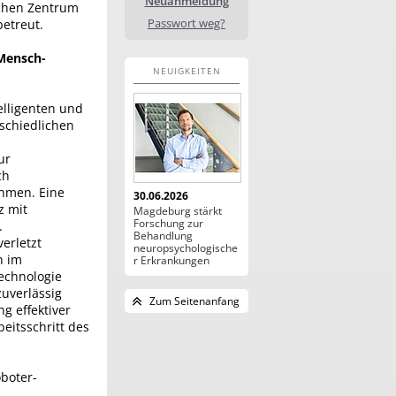
Neuanmeldung
chen Zentrum
Passwort weg?
betreut.
 Mensch-
NEUIGKEITEN
elligenten und
rschiedlichen
ur
ch
ehmen. Eine
30.06.2026
z mit
Magdeburg stärkt
Forschung zur
.
Behandlung
erletzt
neuropsychologische
n im
r Erkrankungen
echnologie
zuverlässig
Zum Seitenanfang
g effektiver
eitsschritt des
boter-