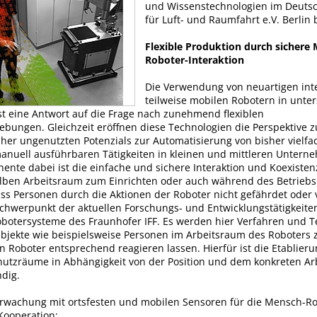
und Wissenstechnologien im Deuts
für Luft- und Raumfahrt e.V. Berlin 
Flexible Produktion durch sichere
Roboter-Interaktion
Die Verwendung von neuartigen int
teilweise mobilen Robotern in unte
t eine Antwort auf die Frage nach zunehmend flexiblen
bungen. Gleichzeit eröffnen diese Technologien die Perspektive z
sher ungenutzten Potenzials zur Automatisierung von bisher vielfa
manuell ausführbaren Tätigkeiten in kleinen und mittleren Untern
ente dabei ist die einfache und sichere Interaktion und Koexisten
ben Arbeitsraum zum Einrichten oder auch während des Betriebs
ass Personen durch die Aktionen der Roboter nicht gefährdet oder v
Schwerpunkt der aktuellen Forschungs- und Entwicklungstätigkeite
obotersysteme des Fraunhofer IFF. Es werden hier Verfahren und T
Objekte wie beispielsweise Personen im Arbeitsraum des Roboters 
 Roboter entsprechend reagieren lassen. Hierfür ist die Etablierun
utzräume in Abhängigkeit von der Position und dem konkreten Arb
dig.
wachung mit ortsfesten und mobilen Sensoren für die Mensch-Ro
Kooperation: