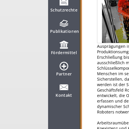
Schutzrechte
Publikationen
Ausprägungen is
Produktionsumge
Fördermittel
Erschließung bi
ausschließlich 
Schlüsselkompon
Menschen im sel
Partner
Sicherstellen, d
werden ist der 
Geschäftsfeld R
Kontakt
entwickelt, die 
erfassen und den
dynamischer Sch
Roboters notwen
Arbeitsraumüber
Koexistenz und 