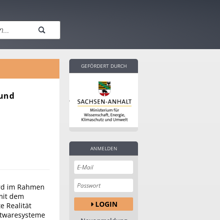
GEFÖRDERT DURCH
 und
ANMELDEN
rd im Rahmen
mit dem
LOGIN
e Realität
ftwaresysteme