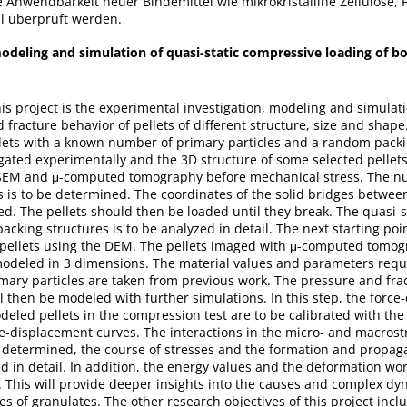
ie Anwendbarkeit neuer Bindemittel wie mikrokristalline Zellulose, P
ll überprüft werden.
modeling and simulation of quasi-static compressive loading of 
his project is the experimental investigation, modeling and simulati
fracture behavior of pellets of different structure, size and shape. 
llets with a known number of primary particles and a random packi
igated experimentally and the 3D structure of some selected pellets
SEM and μ-computed tomography before mechanical stress. The n
s is to be determined. The coordinates of the solid bridges between
ed. The pellets should then be loaded until they break. The quasi-s
acking structures is to be analyzed in detail. The next starting poin
 pellets using the DEM. The pellets imaged with μ-computed tomo
odeled in 3 dimensions. The material values and parameters requ
imary particles are taken from previous work. The pressure and fra
ill then be modeled with further simulations. In this step, the forc
deled pellets in the compression test are to be calibrated with the
-displacement curves. The interactions in the micro- and macrost
e determined, the course of stresses and the formation and propaga
ed in detail. In addition, the energy values and the deformation w
. This will provide deeper insights into the causes and complex dy
es of granulates. The other research objectives of this project incl