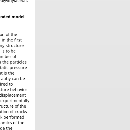
olyvinylacetat,
bonded model
on of the
In the first
ng structure
 is to be
umber of
 the particles
tatic pressure
t is the
graphy can be
ired to
cture behavior
e-displacement
 experimentally
ructure of the
tion of cracks
ork performed
namics of the
ude the