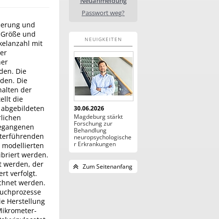
Neuanmeldung
Passwort weg?
lierung und
, Größe und
NEUIGKEITEN
kelanzahl mit
ger
her
den. Die
den. Die
halten der
llt die
 abgebildeten
30.06.2026
Magdeburg stärkt
rlichen
Forschung zur
gegangenen
Behandlung
iterführenden
neuropsychologische
r Erkrankungen
r modellierten
ibriert werden.
t werden, der
Zum Seitenanfang
t verfolgt.
ichnet werden.
ruchprozesse
ie Herstellung
Mikrometer-