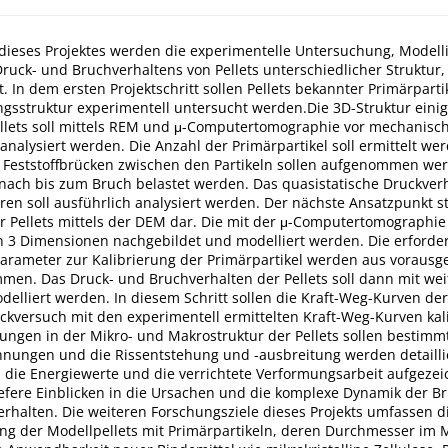
dieses Projektes werden die experimentelle Untersuchung, Model
Druck- und Bruchverhaltens von Pellets unterschiedlicher Struktur
 In dem ersten Projektschritt sollen Pellets bekannter Primärparti
ngsstruktur experimentell untersucht werden.Die 3D-Struktur eini
llets soll mittels REM und μ-Computertomographie vor mechanisc
alysiert werden. Die Anzahl der Primärpartikel soll ermittelt wer
 Feststoffbrücken zwischen den Partikeln sollen aufgenommen wer
anach bis zum Bruch belastet werden. Das quasistatische Druckver
en soll ausführlich analysiert werden. Der nächste Ansatzpunkt ste
r Pellets mittels der DEM dar. Die mit der μ-Computertomographie
in 3 Dimensionen nachgebildet und modelliert werden. Die erforde
Parameter zur Kalibrierung der Primärpartikel werden aus voraus
men. Das Druck- und Bruchverhalten der Pellets soll dann mit we
elliert werden. In diesem Schritt sollen die Kraft-Weg-Kurven de
ckversuch mit den experimentell ermittelten Kraft-Weg-Kurven kal
ungen in der Mikro- und Makrostruktur der Pellets sollen bestimm
nnungen und die Rissentstehung und -ausbreitung werden detaillier
n die Energiewerte und die verrichtete Verformungsarbeit aufgeze
efere Einblicken in die Ursachen und die komplexe Dynamik der B
rhalten. Die weiteren Forschungsziele dieses Projekts umfassen d
g der Modellpellets mit Primärpartikeln, deren Durchmesser im 