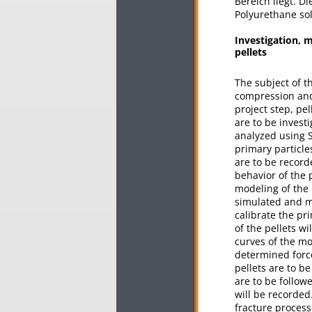
Bereich liegt. D
Polyurethane so
Investigation, 
pellets
The subject of t
compression and 
project step, pe
are to be invest
analyzed using 
primary particle
are to be record
behavior of the p
modeling of the
simulated and m
calibrate the pr
of the pellets w
curves of the mo
determined force
pellets are to b
are to be follow
will be recorded
fracture process