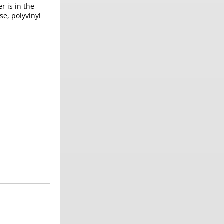
r is in the
se, polyvinyl