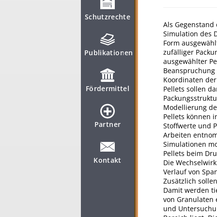
Schutzrechte
Als Gegenstand 
Simulation des 
Form ausgewählt.
zufälliger Packu
Publikationen
ausgewählter Pe
Beanspruchung an
Koordinaten der
Fördermittel
Pellets sollen d
Packungsstruktur
Modellierung de
Pellets können 
Partner
Stoffwerte und 
Arbeiten entnom
Simulationen mod
Pellets beim Dru
Kontakt
Die Wechselwirk
Verlauf von Spa
Zusätzlich solle
Damit werden ti
von Granulaten e
und Untersuchun