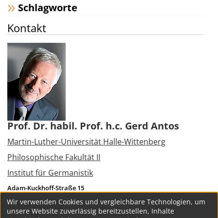
Schlagworte
Kontakt
Prof. Dr. habil. Prof. h.c. Gerd Antos
Martin-Luther-Universität Halle-Wittenberg
Philosophische Fakultät II
Institut für Germanistik
Adam-Kuckhoff-Straße 15
06108
Halle (Saale)
Wir verwenden Cookies und vergleichbare Technologien, um
Tel.:
+49 345 5523600
unsere Website zuverlässig bereitzustellen, Inhalte
gerd.antos@germanistik.uni-halle.de