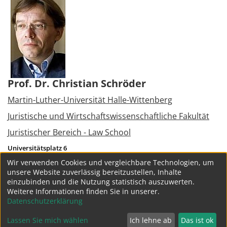
Prof. Dr. Christian Schröder
Martin-Luther-Universität Halle-Wittenberg
Juristische und Wirtschaftswissenschaftliche Fakultät
Juristischer Bereich - Law School
Universitätsplatz 6
06108
Halle (Saale)
Wir verwenden Cookies und vergleichbare Technologien, um
Tel.:
+49 345 5523121
unsere Website zuverlässig bereitzustellen, Inhalte
schroeder(at)jura.uni-halle.de
einzubinden und die Nutzung statistisch auszuwerten.
Weitere Informationen finden Sie in unserer.
weitere Projekte
Datenschutzerklärung
Lassen Sie mich wählen
Ich lehne ab
Das ist ok
Datenschutz
Impressum