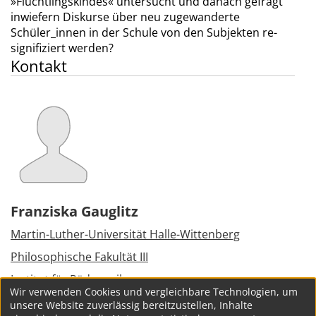
»Flüchtlingskindes« untersucht und danach gefragt
inwiefern Diskurse über neu zugewanderte
Schüler_innen in der Schule von den Subjekten re-
signifiziert werden?
Kontakt
Franziska Gauglitz
Martin-Luther-Universität Halle-Wittenberg
Philosophische Fakultät III
Institut für Pädagogik
Wir verwenden Cookies und vergleichbare Technologien, um
Franckeplatz 1
unsere Website zuverlässig bereitzustellen, Inhalte
06110
Halle (Saale)