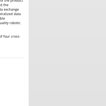
 of the product
nd the
ata exchange
tralized data
able
ality robotic
f four cross-