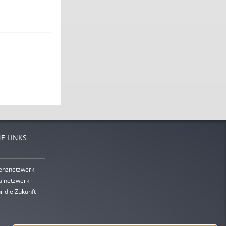
E LINKS
enznetzwerk
lnetzwerk
r die Zukunft