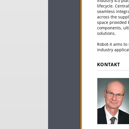
Industry 4.0 plat
lifecycle. Centr
seamless integra
across the suppl
space provided b
components, ulti
solutions.
Robot-X aims to 
industry applica
KONTAKT