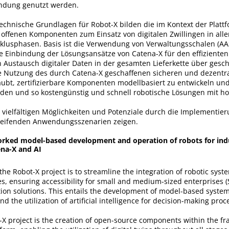
ndung genutzt werden.
echnische Grundlagen für Robot-X bilden die im Kontext der Plattf
 offenen Komponenten zum Einsatz von digitalen Zwillingen in all
klusphasen. Basis ist die Verwendung von Verwaltungsschalen (AA
e Einbindung der Lösungsansätze von Catena-X für den effiziente
n Austausch digitaler Daten in der gesamten Lieferkette über gesc
 Nutzung des durch Catena-X geschaffenen sicheren und dezentr
ubt, zertifizierbare Komponenten modellbasiert zu entwickeln un
en und so kostengünstig und schnell robotische Lösungen mit ho
 vielfältigen Möglichkeiten und Potenziale durch die Implementier
eifenden Anwendungsszenarien zeigen.
orked model-based development and operation of robots for ind
na-X and AI
 the Robot-X project is to streamline the integration of robotic syst
es, ensuring accessibility for small and medium-sized enterprises 
tion solutions. This entails the development of model-based syst
d the utilization of artificial intelligence for decision-making proc
-X project is the creation of open-source components within the f