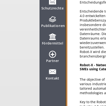
Entscheidungsfi
Schutzrechte
Entscheidende t
4.0 entwickelten
Produktlebenszy
insbesondere di
Publikationen
vereinheitlichte
Datenräume. Die
Datenraums erla
wiederzuverwend
Fördermittel
bereitzustellen.
Robot-X wird die
branchenübergr
Partner
Robot-X - Netw
SMEs using Cate
Kontakt
The objective of
various industri
tailored automa
methodologies an
Key to the Robot