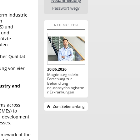
Neuanmeldung
Passwort weg?
orm Industrie
en
NEUIGKEITEN
S) und
n und
hützte
alen
d
her Qualität
ung von vier
30.06.2026
Magdeburg stärkt
Forschung zur
Behandlung
ustry and
neuropsychologische
r Erkrankungen
ems across
Zum Seitenanfang
(SMEs) to
em development
esses.
ramework of the