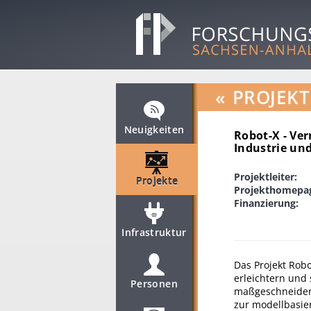
«
PROJEKT
Neuigkeiten
Robot-X - Ve
Industrie un
Projektleiter:
Projekte
Projekthomepa
Finanzierung:
Infrastruktur
Das Projekt Robo
erleichtern und
Personen
maßgeschneidert
zur modellbasier