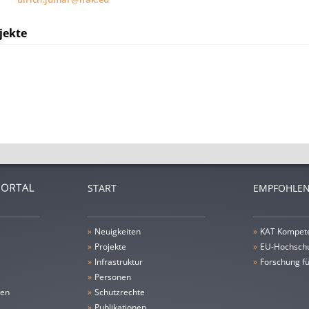
jekte
START
EMPFOHLEN
»
Neuigkeiten
»
KAT Kompet
»
Projekte
»
EU-Hochschu
»
Infrastruktur
»
Forschung fü
»
Personen
gen
»
Schutzrechte
»
Publikationen