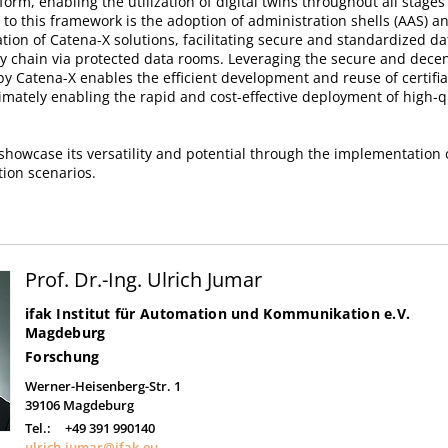
form, enabling the utilization of digital twins throughout all stages
al to this framework is the adoption of administration shells (AAS) a
tion of Catena-X solutions, facilitating secure and standardized d
y chain via protected data rooms. Leveraging the secure and decen
y Catena-X enables the efficient development and reuse of certifi
mately enabling the rapid and cost-effective deployment of high-qu
showcase its versatility and potential through the implementation o
tion scenarios.
Prof. Dr.-Ing. Ulrich Jumar
ifak Institut für Automation und Kommunikation e.V.
Magdeburg
Forschung
Werner-Heisenberg-Str. 1
39106
Magdeburg
Tel.:
+49 391 990140
ulrich.jumar@ifak.eu