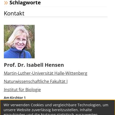
Schlagworte
Kontakt
Prof. Dr. Isabell Hensen
Martin-Luther-Universität Halle-Wittenberg
Naturwissenschaftliche Fakultät I
Institut für Biologie
Am Kirchtor 1
06108
Halle (Saale)
Wir verwenden Cookies und vergleichbare Technologien, um
Tel.:
+49 345 5526210
unsere Website zuverlässig bereitzustellen, Inhalte
isabell.hensen@botanik.uni-halle.de
einzubinden und die Nutzung statistisch auszuwerten.