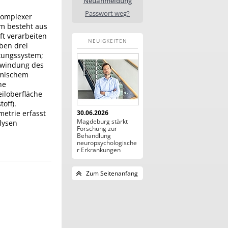
Neuanmeldung
Passwort weg?
 komplexer
em besteht aus
ft verarbeiten
NEUIGKEITEN
aben drei
htungssystem;
hwindung des
amischem
he
iloberfläche
off).
etrie erfasst
30.06.2026
Magdeburg stärkt
lysen
Forschung zur
Behandlung
neuropsychologische
r Erkrankungen
Zum Seitenanfang