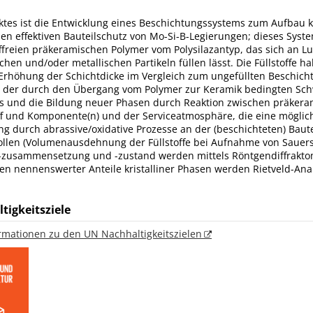
jektes ist die Entwicklung eines Beschichtungssystems zum Aufbau
en effektiven Bauteilschutz von Mo-Si-B-Legierungen; dieses Syst
freien präkeramischen Polymer vom Polysilazantyp, das sich an Lu
hen und/oder metallischen Partikeln füllen lässt. Die Füllstoffe h
 Erhöhung der Schichtdicke im Vergleich zum ungefüllten Beschic
g der durch den Übergang vom Polymer zur Keramik bedingten Sc
fs und die Bildung neuer Phasen durch Reaktion zwischen präker
off und Komponente(n) und der Serviceatmosphäre, die eine möglic
 durch abrassive/oxidative Prozesse an der (beschichteten) Baute
llen (Volumenausdehnung der Füllstoffe bei Aufnahme von Sauerst
-zusammensetzung und -zustand werden mittels Röntgendiffraktom
gen nennenswerter Anteile kristalliner Phasen werden Rietveld-Ana
tigkeitsziele
ormationen zu den UN Nachhaltigkeitszielen