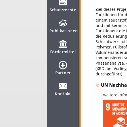
Ziel dieses Pro
Schutzrechte
Funktionen für d
einem sauerstoff
und mit keramisc
Funktionen: die
Publikationen
die Reduzierun
Schichtwerkstof
Polymer, Füllst
Fördermittel
Volumenänderung
kompensieren so
Phasenanalyse, 
(XRD; bei Vorlie
Partner
durchgeführt).
UN Nachhal
Kontakt
weitere Inf