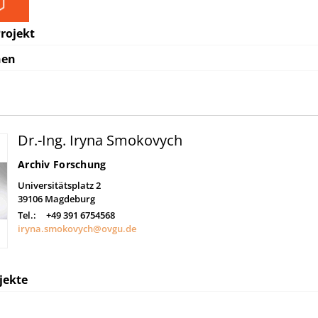
rojekt
nen
Dr.-Ing. Iryna Smokovych
Archiv Forschung
Universitätsplatz 2
39106
Magdeburg
Tel.:
+49 391 6754568
iryna.smokovych@ovgu.de
jekte