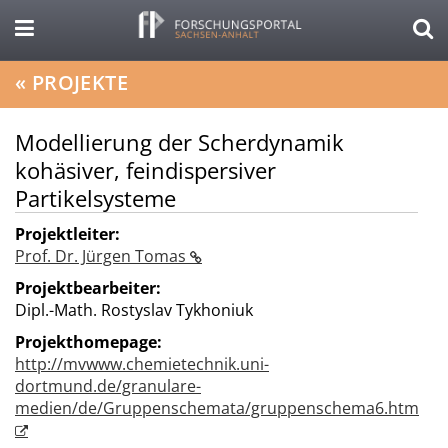
«
PROJEKTE
Modellierung der Scherdynamik
kohäsiver, feindispersiver
Partikelsysteme
Projektleiter:
Prof. Dr. Jürgen Tomas
Projektbearbeiter:
Dipl.-Math. Rostyslav Tykhoniuk
Projekthomepage:
http://mvwww.chemietechnik.uni-
dortmund.de/granulare-
medien/de/Gruppenschemata/gruppenschema6.htm