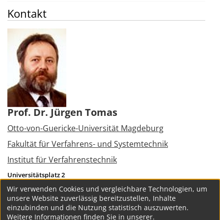
Kontakt
Prof. Dr. Jürgen Tomas
Otto-von-Guericke-Universität Magdeburg
Fakultät für Verfahrens- und Systemtechnik
Institut für Verfahrenstechnik
Universitätsplatz 2
39106
Magdeburg
Wir verwenden Cookies und vergleichbare Technologien, um
Tel.:
+49 391 6718783
unsere Website zuverlässig bereitzustellen, Inhalte
juergen.tomas@vst.uni-magdeburg.de
einzubinden und die Nutzung statistisch auszuwerten.
Weitere Informationen finden Sie in unserer.
weitere Projekte