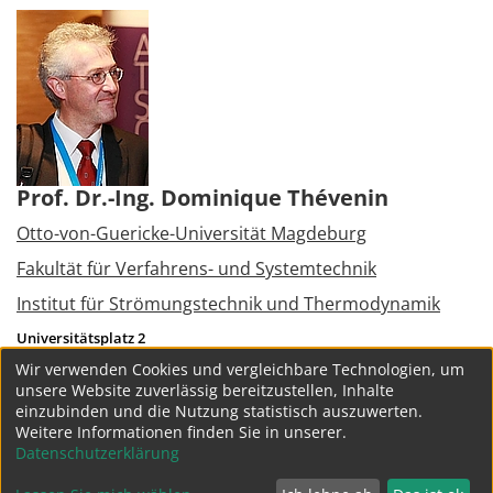
Prof. Dr.-Ing. Dominique Thévenin
Otto-von-Guericke-Universität Magdeburg
Fakultät für Verfahrens- und Systemtechnik
Institut für Strömungstechnik und Thermodynamik
Universitätsplatz 2
39106
Magdeburg
Wir verwenden Cookies und vergleichbare Technologien, um
Tel.:
+49 391 6718570
unsere Website zuverlässig bereitzustellen, Inhalte
thevenin@ovgu.de
einzubinden und die Nutzung statistisch auszuwerten.
Weitere Informationen finden Sie in unserer.
weitere Projekte
Datenschutzerklärung