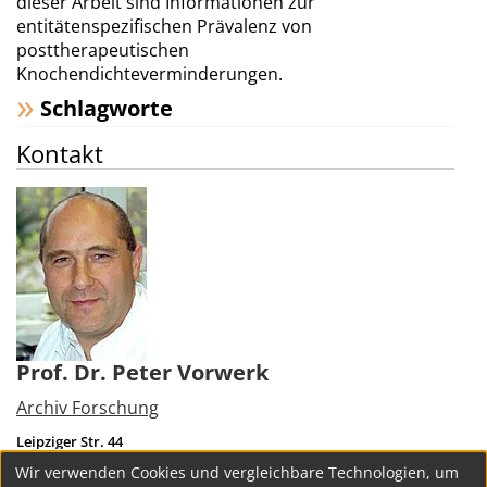
dieser Arbeit sind Informationen zur
entitätenspezifischen Prävalenz von
posttherapeutischen
Knochendichteverminderungen.
Schlagworte
Kontakt
Prof. Dr. Peter Vorwerk
Archiv Forschung
Leipziger Str. 44
39120
Magdeburg
Wir verwenden Cookies und vergleichbare Technologien, um