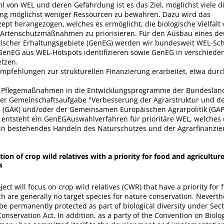
 von WEL und deren Gefährdung ist es das Ziel, möglichst viele d
g möglichst weniger Ressourcen zu bewahren. Dazu wird das
pt herangezogen, welches es ermöglicht, die biologische Vielfalt 
Artenschutzmaßnahmen zu priorisieren. Für den Ausbau eines d
ischer Erhaltungsgebiete (GenEG) werden wir bundesweit WEL-Sc
GenEG aus WEL-Hotspots identifizieren sowie GenEG in verschied
tzen.
mpfehlungen zur strukturellen Finanzierung erarbeitet, etwa durc
d Pflegemaßnahmen in die Entwicklungsprogramme der Bundeslän
er Gemeinschaftsaufgabe "Verbesserung der Agrarstruktur und d
 (GAK) und/oder der Gemeinsamen Europäischen Agrarpolitik (GAP
entsteht ein GenEGAuswahlverfahren für prioritäre WEL, welches
d in bestehendes Handeln des Naturschutzes und der Agrarfinanzier
tion of crop wild relatives with a priority for food and agricultur
s
ect will focus on crop wild relatives (CWR) that have a priority for
ch are generally no target species for nature conservation. Neverth
be permanently protected as part of biological diversity under Sect
onservation Act. In addition, as a party of the Convention on Biolog