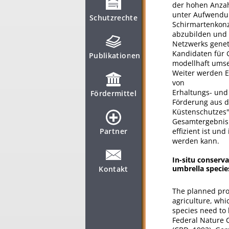
der hohen Anzahl
unter Aufwendun
Schutzrechte
Schirmartenkonze
abzubilden und 
Netzwerks genet
Kandidaten für 
Publikationen
modellhaft umse
Weiter werden E
von
Erhaltungs- un
Fördermittel
Förderung aus d
Küstenschutzes"
Gesamtergebnis 
Partner
effizient ist un
werden kann.
In-situ conserva
umbrella specie
Kontakt
The planned proj
agriculture, whi
species need to 
Federal Nature C