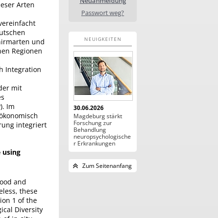
Neuanmeldung
ieser Arten
Passwort weg?
vereinfacht
eutschen
NEUIGKEITEN
hirmarten und
enen Regionen
h Integration
der mit
es
). Im
30.06.2026
 ökonomisch
Magdeburg stärkt
Forschung zur
ung integriert
Behandlung
neuropsychologische
r Erkrankungen
e using
Zum Seitenanfang
 food and
eless, these
ion 1 of the
ical Diversity