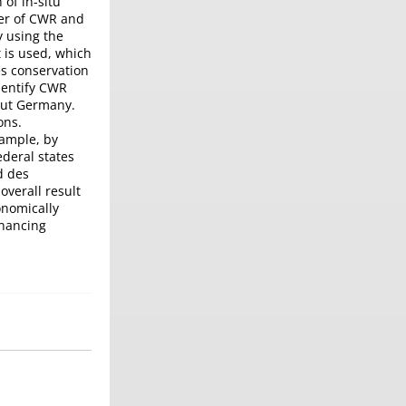
of in-situ
ber of CWR and
y using the
t is used, which
es conservation
dentify CWR
out Germany.
ons.
xample, by
deral states
d des
verall result
onomically
inancing