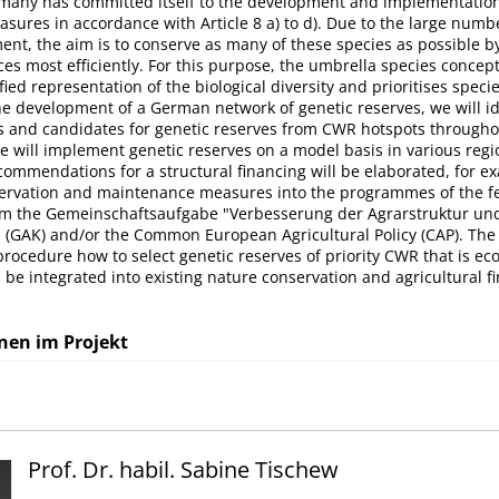
rmany has committed itself to the development and implementation 
sures in accordance with Article 8 a) to d). Due to the large num
nt, the aim is to conserve as many of these species as possible b
ces most efficiently. For this purpose, the umbrella species concep
fied representation of the biological diversity and prioritises speci
he development of a German network of genetic reserves, we will i
s and candidates for genetic reserves from CWR hotspots through
 will implement genetic reserves on a model basis in various regi
ommendations for a structural financing will be elaborated, for e
servation and maintenance measures into the programmes of the fe
om the Gemeinschaftsaufgabe "Verbesserung der Agrarstruktur un
(GAK) and/or the Common European Agricultural Policy (CAP). The o
 procedure how to select genetic reserves of priority CWR that is ec
n be integrated into existing nature conservation and agricultural f
nen im Projekt
Prof. Dr. habil. Sabine Tischew