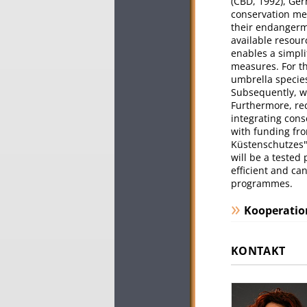
(CBD, 1992), Ge
conservation mea
their endangerme
available resour
enables a simpli
measures. For t
umbrella specie
Subsequently, we
Furthermore, rec
integrating con
with funding fr
Küstenschutzes" 
will be a tested
efficient and ca
programmes.
Kooperatio
KONTAKT