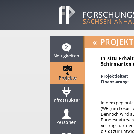
«
PROJEKT
Neuigkeiten
In-situ-Erha
Schirmarten 
Projektleiter:
Projekte
Finanzierung:
Infrastruktur
In dem geplante
(WEL) im Fokus, 
Dennoch wird auc
Bundesnaturschu
Personen
Vertragspartner 
bis d) zur Entw