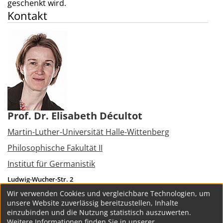
geschenkt wird.
Kontakt
Prof. Dr. Elisabeth Décultot
Martin-Luther-Universität Halle-Wittenberg
Philosophische Fakultät II
Institut für Germanistik
Ludwig-Wucher-Str. 2
06108
Halle (Saale)
Wir verwenden Cookies und vergleichbare Technologien, um
Tel.:
+49 345 5523577
unsere Website zuverlässig bereitzustellen, Inhalte
elisabeth.decultot@germanistik.uni-halle.de
einzubinden und die Nutzung statistisch auszuwerten.
Weitere Informationen finden Sie in unserer.