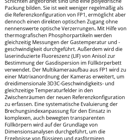
Schichten angeordnet sind und eine polyedrische
Packung bilden. Sie ist weit weniger regelmäßig als
die Referenzkonfiguration von FP1, ermöglicht aber
dennoch einen direkten optischen Zugang ohne
nennenswerte optische Verzerrungen
.
Mit Hilfe von
thermografischen Phosphorpartikeln werden
gleichzeitig Messungen der Gastemperatur und -
geschwindigkeit durchgeführt. Außerdem wird die
laserinduzierte Fluoreszenz (LIF) von Anisol zur
Bestimmung der Gasdispersion im Füllkörperbett
verwendet. Der Multikameraaufbau aus FP1 wird zu
einer Matrixanordnung der Kameras erweitert, um
dreidimensionale 3D3C-Geschwindigkeits- und
gleichzeitige Temperaturfelder in den
Zwischenräumen der neuen Referenzkonfiguration
zu erfassen. Eine systematische Evaluierung der
Brechungsindexanpassung für den Einsatz in
komplexen, auch bewegten transparenten
Füllkörpern wird auf der Grundlage von
Dimensionsanalysen durchgeführt, um die
Ergebnisse von flüssigen und gasförmigen