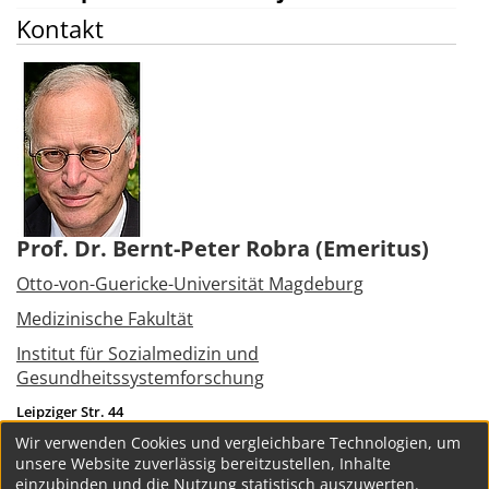
Kontakt
Prof. Dr. Bernt-Peter Robra (Emeritus)
Otto-von-Guericke-Universität Magdeburg
Medizinische Fakultät
Institut für Sozialmedizin und
Gesundheitssystemforschung
Leipziger Str. 44
39120
Magdeburg
Wir verwenden Cookies und vergleichbare Technologien, um
Tel.:
+49 391 6724300
unsere Website zuverlässig bereitzustellen, Inhalte
bernt-peter.robra(at)med.ovgu.de
einzubinden und die Nutzung statistisch auszuwerten.