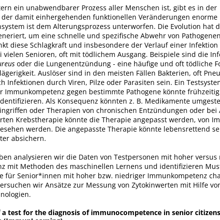
ern ein unabwendbarer Prozess aller Menschen ist, gibt es in der
 der damit einhergehenden funktionellen Veränderungen enorme 
ystem ist dem Alterungsprozess unterworfen. Die Evolution hat 
eriert, um eine schnelle und spezifische Abwehr von Pathogenen
nkt diese Schlagkraft und insbesondere der Verlauf einer Infektion 
 vielen Senioren, oft mit tödlichem Ausgang. Beispiele sind die In
ureus
oder die Lungenentzündung - eine häufige und oft tödliche F
tlägerigkeit. Auslöser sind in den meisten Fällen Bakterien, oft Pn
 Infektionen durch Viren, Pilze oder Parasiten sein. Ein Testsyste
er Immunkompetenz gegen bestimmte Pathogene könnte frühzeitig
identifizieren. Als Konsequenz könnten z. B. Medikamente umgeste
ingriffen oder Therapien von chronischen Entzündungen oder be
ten Krebstherapie könnte die Therapie angepasst werden, von Im
esehen werden. Die angepasste Therapie könnte lebensrettend se
ter absichern.
ben analysieren wir die Daten von Testpersonen mit hoher versus 
mit Methoden des maschinellen Lernens und identifizieren Mus
die für Senior*innen mit hoher bzw. niedriger Immunkompetenz cha
ersuchen wir Ansätze zur Messung von Zytokinwerten mit Hilfe vo
nologien.
a test for the diagnosis of immunocompetence in senior citizens