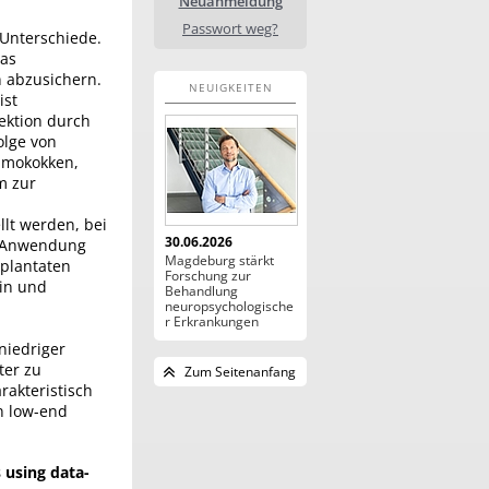
Neuanmeldung
Passwort weg?
Unterschiede.
das
 abzusichern.
NEUIGKEITEN
ist
fektion durch
olge von
eumokokken,
m zur
llt werden, bei
30.06.2026
i Anwendung
Magdeburg stärkt
plantaten
Forschung zur
in und
Behandlung
neuropsychologische
r Erkrankungen
niedriger
ter zu
Zum Seitenanfang
rakteristisch
n low-end
 using data-