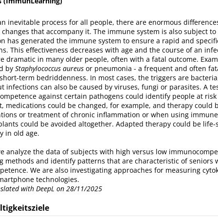
s (ImmunLearning)
an inevitable process for all people, there are enormous difference
l changes that accompany it. The immune system is also subject to
ion has generated the immune system to ensure a rapid and specif
s. This effectiveness decreases with age and the course of an infe
re dramatic in many older people, often with a fatal outcome. Exam
ed by
Staphylococcus aureus
or pneumonia - a frequent and often fat
hort-term bedriddenness. In most cases, the triggers are bacteria
 infections can also be caused by viruses, fungi or parasites. A te
petence against certain pathogens could identify people at risk 
lt, medications could be changed, for example, and therapy could 
ntions or treatment of chronic inflammation or when using immun
lants could be avoided altogether. Adapted therapy could be life-
 in old age.
 we analyze the data of subjects with high versus low immunocomp
 methods and identify patterns that are characteristic of seniors 
tence. We are also investigating approaches for measuring cytok
martphone technologies.
anslated with DeepL on 28/11/2025
tigkeitsziele