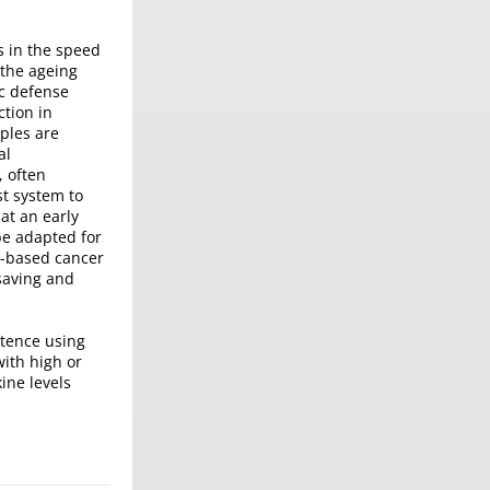
s in the speed
 the ageing
ic defense
ction in
ples are
al
, often
st system to
at an early
be adapted for
e-based cancer
saving and
etence using
with high or
ine levels