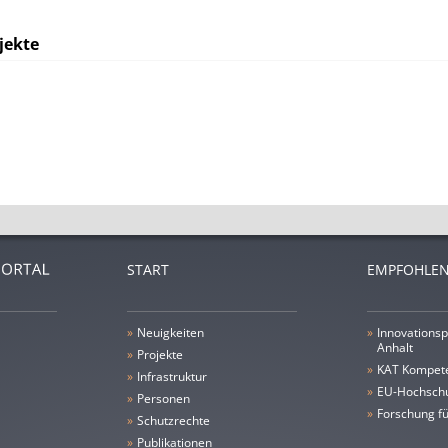
jekte
START
EMPFOHLEN
»
Neuigkeiten
»
Innovationsp
Anhalt
»
Projekte
»
KAT Kompet
»
Infrastruktur
»
EU-Hochschu
»
Personen
»
Forschung fü
»
Schutzrechte
»
Publikationen