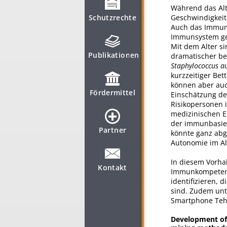
Während das Alt
Schutzrechte
Geschwindigkeit
Auch das Immuns
Immunsystem gen
Mit dem Alter si
Publikationen
dramatischer bei
Staphylococcus a
kurzzeitiger Bet
können aber auch
Fördermittel
Einschätzung d
Risikopersonen 
medizinischen E
der immunbasier
Partner
könnte ganz abg
Autonomie im Al
In diesem Vorha
Kontakt
Immunkompetenz 
identifizieren, 
sind. Zudem unt
Smartphone Teh
Development of 