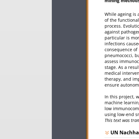
mining method
While ageing is 
of the functiona
process. Evolut
against pathogen
particular is mo
infections caus
consequence of s
pneumococci, but
assess immunocom
stage. As a resu
medical interve
therapy, and imp
ensure autonomy
In this project,
machine learning
low immunocompe
using low-end s
This text was tr
UN Nachhal