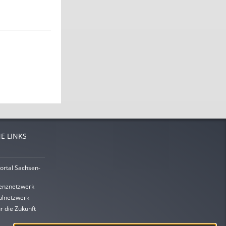
E LINKS
ortal Sachsen-
enznetzwerk
lnetzwerk
r die Zukunft