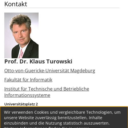
Kontakt
Prof. Dr. Klaus Turowski
Otto-von-Guericke-Universität Magdeburg
Fakultät für Informatik
Institut für Technische und Betriebliche
Informationssysteme
Universitätsplatz 2
39106
Magdeburg
Wir verwenden Cookies und vergleichbare Technologien, um
Tel.:
+49 391 6758386
unsere Website zuverlässig bereitzustellen, Inhalte
klaus.turowski@ovgu.de
einzubinden und die Nutzung statistisch auszuwerten.