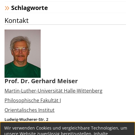
Schlagworte
Kontakt
Prof. Dr. Gerhard Meiser
Martin-Luther-Universität Halle-Wittenberg
Philosophische Fakultät I
Orientalisches Institut
Ludwig-Wucherer-Str. 2
06108
Halle (Saale)
Wir verwenden Cookies und vergleichbare Technologien, um
Tel.:
+49 345 5523505
unsere Website zuverlässig bereitzustellen, Inhalte