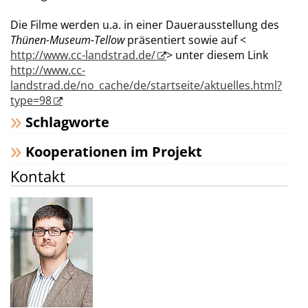
Die Filme werden u.a. in einer Dauerausstellung des
Thünen-Museum-Tellow
präsentiert sowie auf <
http://www.cc-landstrad.de/
> unter diesem Link
http://www.cc-
landstrad.de/no_cache/de/startseite/aktuelles.html?
type=98
Schlagworte
Kooperationen im Projekt
Kontakt