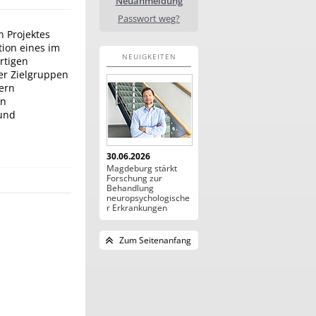
Neuanmeldung
Passwort weg?
 Projektes
tion eines im
NEUIGKEITEN
rtigen
er Zielgruppen
ern
on
 und
30.06.2026
Magdeburg stärkt
Forschung zur
Behandlung
neuropsychologische
r Erkrankungen
Zum Seitenanfang