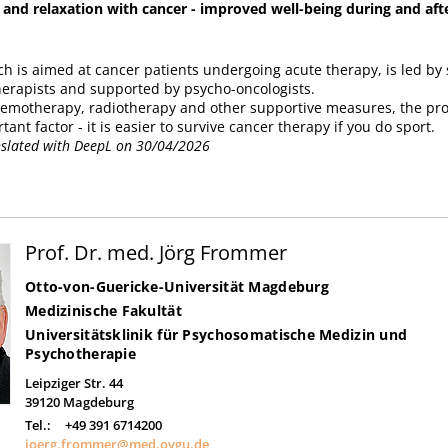
e and relaxation with cancer - improved well-being during and aft
ch is aimed at cancer patients undergoing acute therapy, is led by 
herapists and supported by psycho-oncologists.
hemotherapy, radiotherapy and other supportive measures, the pr
tant factor - it is easier to survive cancer therapy if you do sport.
anslated with DeepL on 30/04/2026
Prof. Dr. med. Jörg Frommer
Otto-von-Guericke-Universität Magdeburg
Medizinische Fakultät
Universitätsklinik für Psychosomatische Medizin und
Psychotherapie
Leipziger Str. 44
39120
Magdeburg
Tel.:
+49 391 6714200
joerg.frommer@med.ovgu.de