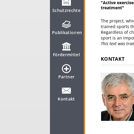
"Active exercis
treatment"
Schutzrechte
The project, whi
trained sports t
Regardless of c
Publikationen
sport is an impor
This text was tr
Fördermittel
KONTAKT
Partner
Kontakt