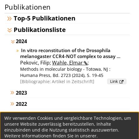
Publikationen
Top-5 Publikationen
Publikationsliste
2024
In vitro reconstitution of the Drosophila
melanogaster CCR4-NOT complex to assay ...
Pekovic, Filip;
Wahle, Elmar
;
Methods in molecular biology - Totowa, NJ :
Humana Press, Bd. 2723 (2024), S. 19-45
Bibliographie:
Artikel in Zeitschrift
Link
2023
2022
2021
Wir verwenden Cookies und vergleichbare Technologien, um
unsere Website zuverlässig bereitzustellen, Inhalte
2020
einzubinden und die Nutzung statistisch auszuwerten.
Weitere Informationen finden Sie in unserer.
ältere