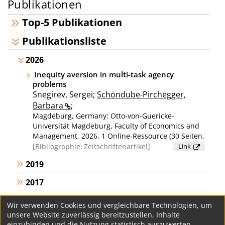
Publikationen
Top-5 Publikationen
Publikationsliste
2026
Inequity aversion in multi-task agency
problems
Snegirev, Sergei;
Schöndube-Pirchegger,
Barbara
;
Magdeburg, Germany: Otto-von-Guericke-
Universität Magdeburg, Faculty of Economics and
Management, 2026, 1 Online-Ressource (30 Seiten,
0,47 MB) - (Working paper series; Otto von
Bibliographie:
Zeitschriftenartikel
Link
Guericke Universität Magdeburg, Faculty of
2019
Economics and Management; 2026, no. 14)
2017
2015
Wir verwenden Cookies und vergleichbare Technologien, um
unsere Website zuverlässig bereitzustellen, Inhalte
2012
einzubinden und die Nutzung statistisch auszuwerten.