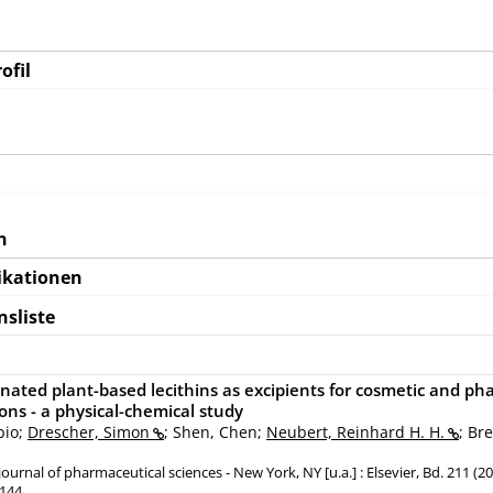
ofil
n
ikationen
nsliste
ated plant-based lecithins as excipients for cosmetic and ph
ions - a physical-chemical study
bio;
Drescher, Simon
; Shen, Chen;
Neubert, Reinhard H. H.
; Br
urnal of pharmaceutical sciences - New York, NY [u.a.] : Elsevier, Bd. 211 (202
7144