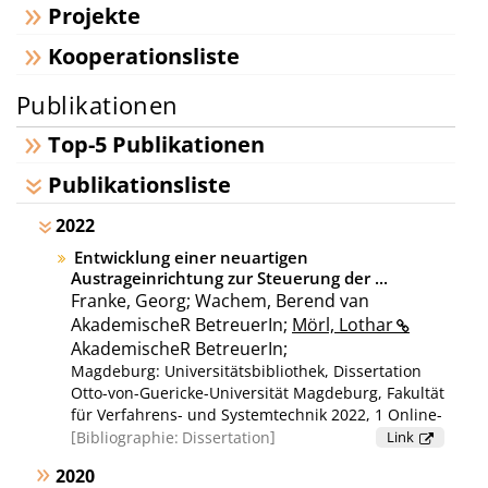
Projekte
Kooperationsliste
Publikationen
Top-5 Publikationen
Publikationsliste
2022
Entwicklung einer neuartigen
Austrageinrichtung zur Steuerung der ...
Franke, Georg; Wachem, Berend van
AkademischeR BetreuerIn
;
Mörl, Lothar
AkademischeR BetreuerIn
;
Magdeburg: Universitätsbibliothek, Dissertation
Otto-von-Guericke-Universität Magdeburg, Fakultät
für Verfahrens- und Systemtechnik 2022, 1 Online-
Ressource (166 Seiten, 13,74 MB) ;
Bibliographie:
Dissertation
Link
[Literaturverzeichnis: Seite 125-130]
2020
[Literaturverzeichnis: Seite 125-130]