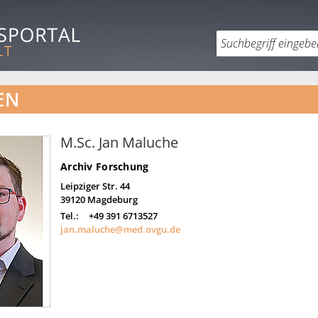
EN
M.Sc. Jan Maluche
Archiv Forschung
Leipziger Str. 44
39120
Magdeburg
Tel.:
+49 391 6713527
jan.maluche@med.ovgu.de