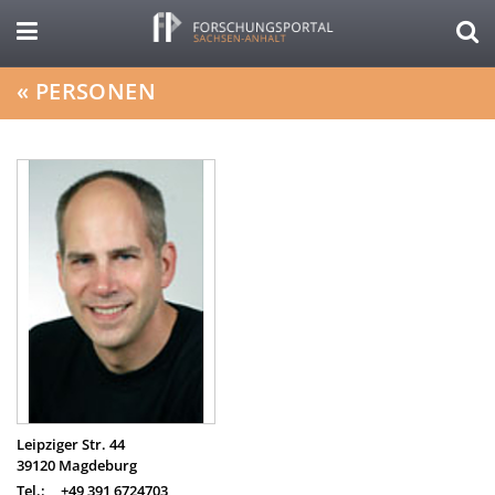
«
PERSONEN
Leipziger Str. 44
39120
Magdeburg
Tel.:
+49 391 6724703