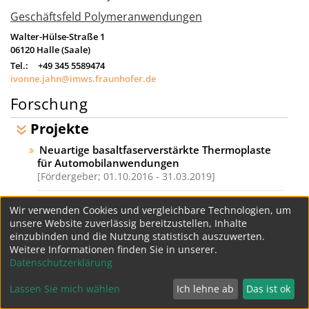
Geschäftsfeld Polymeranwendungen
Walter-Hülse-Straße 1
06120
Halle (Saale)
Tel.:
+49 345 5589474
ivonne.jahn@imws.fraunhofer.de
Forschung
Projekte
Neuartige basaltfaserverstärkte Thermoplaste
für Automobilanwendungen
Fördergeber;
01.10.2016 - 31.03.2019
Entwicklung und Erprobung einer
Wir verwenden Cookies und vergleichbare Technologien, um
thermoplastisch gebundenen Blattfeder
unsere Website zuverlässig bereitzustellen, Inhalte
Fördergeber: EU - EFRE Sachsen-Anhalt;
01.01.2016 -
einzubinden und die Nutzung statistisch auszuwerten.
30.06.2018
Weitere Informationen finden Sie in unserer.
Datenschutzerklärung
Datenschutz
Impressum
Lassen Sie mich wählen
Ich lehne ab
Das ist ok