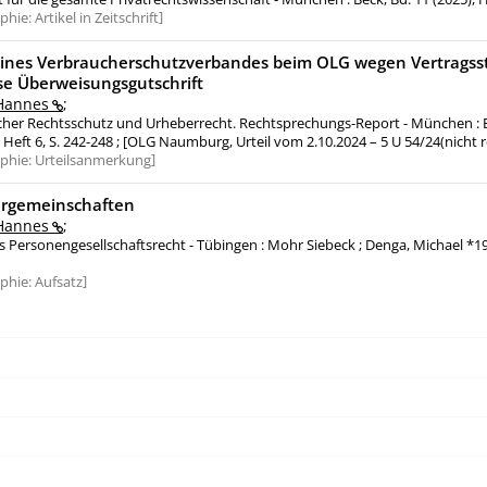
aphie:
Artikel in Zeitschrift
eines Verbraucherschutzverbandes beim OLG wegen Vertragsst
se Überweisungsgutschrift
Hannes
;
her Rechtsschutz und Urheberrecht. Rechtsprechungs-Report - München : Be
, Heft 6, S. 242-248 ; [OLG Naumburg, Urteil vom 2.10.2024 – 5 U 54/24(nicht r
aphie:
Urteilsanmerkung
rgemeinschaften
Hannes
;
Personengesellschaftsrecht - Tübingen : Mohr Siebeck ; Denga, Michael *1988
aphie:
Aufsatz