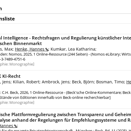
n
nsliste
ial Intelligence - Rechtsfragen und Regulierung künstlicher Inte
ischen Binnenmarkt
es, Max;
Henke, Hannes
; Kumkar, Lea Katharina;
en: Nomos, 2025, 1 Online-Ressource (244 Seiten) - (Nomos eLibrary; Wirts
-3-7489-4751-6
aphie:
Monographie
 KI-Recht
, Jens; Kilian, Robert; Ambrock, Jens; Beck, Björn; Bosman, Timo;
He
C.H. Beck, 2026, 1 Online-Ressource - (Beck'sche Online-Kommentare; Beck-
Stände von Editionen innerhalb von Beck-online recherchierbar]
aphie:
Monographie
ische Plattformregulierung zwischen Transparenz und Geheim
alyse anhand der Regelungen für Empfehlungssysteme und R
Hannes
;
ft für die gesamte Privatrechtswissenschaft - München : Beck, Bd. 11 (2025), H