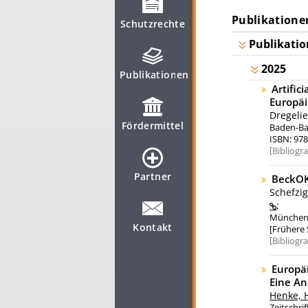
Publikatione
Schutzrechte
Publikatio
2025
Publikationen
Artific
Europä
Dregeli
Fördermittel
Baden-Bad
ISBN: 978
Bibliogr
Partner
BeckOK
Schefzig
;
München: 
Kontakt
[Frühere 
Bibliogr
Europä
Eine An
Henke, 
Zeitschri