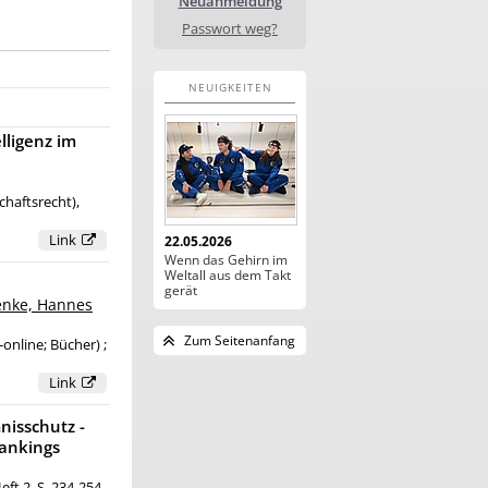
Neuanmeldung
Passwort weg?
NEUIGKEITEN
lligenz im
chaftsrecht),
Link
22.05.2026
Wenn das Gehirn im
Weltall aus dem Takt
gerät
nke, Hannes
Zum Seitenanfang
online; Bücher) ;
Link
nisschutz -
ankings
eft 2, S. 234-254