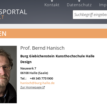
Kontakt
Datenschutz
Imp
EN
Prof. Bernd Hanisch
Burg Giebichenstein Kunsthochschule Halle
Design
Neuwerk 7
06108
Halle (Saale)
Tel.:
+49 345 7751900
hanisch@burg-halle.de
Zur Homepage