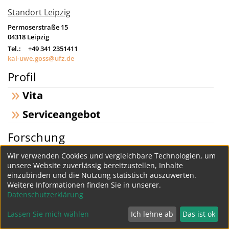
Standort Leipzig
Permoserstraße 15
04318
Leipzig
Tel.:
+49 341 2351411
kai-uwe.goss@ufz.de
Profil
Vita
Serviceangebot
Forschung
Projekte
Wir verwenden Cookies und vergleichbare Technologien, um
unsere Website zuverlässig bereitzustellen, Inhalte
Entwicklung einer kommerziellen Software zur
einzubinden und die Nutzung statistisch auszuwerten.
Vorhersage der Permeabilität von neutralen und
Weitere Informationen finden Sie in unserer.
ionischen ...
Datenschutzerklärung
Fördergeber: Bund;
01.05.2015 - 30.04.2017
Lassen Sie mich wählen
Ich lehne ab
Das ist ok