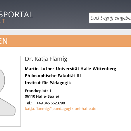
EN
Dr. Katja Flämig
Martin-Luther-Universität Halle-Wittenberg
Philosophische Fakultät III
Institut für Pädagogik
Franckeplatz 1
06110
Halle (Saale)
Tel.:
+49 345 5523790
katja.flaemig@paedagogik.uni-halle.de