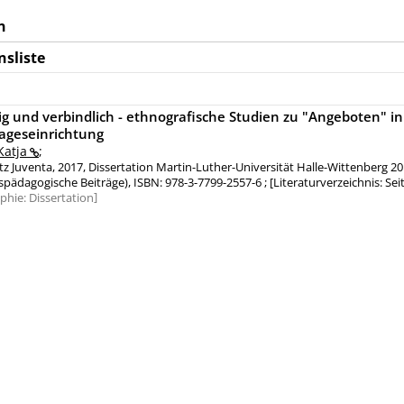
n
nsliste
lig und verbindlich - ethnografische Studien zu "Angeboten" in
ageseinrichtung
Katja
;
ltz Juventa, 2017, Dissertation Martin-Luther-Universität Halle-Wittenberg 20
spädagogische Beiträge), ISBN: 978-3-7799-2557-6 ; [Literaturverzeichnis: Sei
aphie:
Dissertation