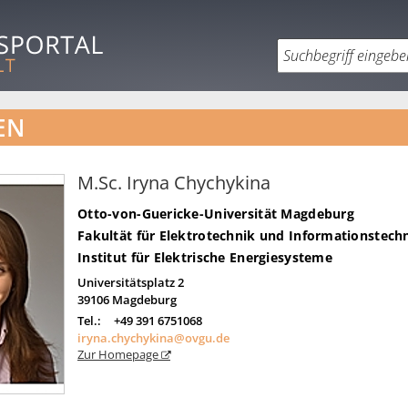
EN
M.Sc. Iryna Chychykina
Otto-von-Guericke-Universität Magdeburg
Fakultät für Elektrotechnik und Informationstech
Institut für Elektrische Energiesysteme
Universitätsplatz 2
39106
Magdeburg
Tel.:
+49 391 6751068
iryna.chychykina@ovgu.de
Zur Homepage