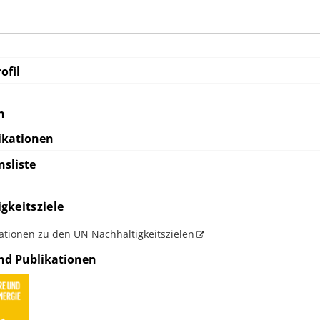
ofil
n
ikationen
nsliste
gkeitsziele
ationen zu den UN Nachhaltigkeitszielen
nd Publikationen