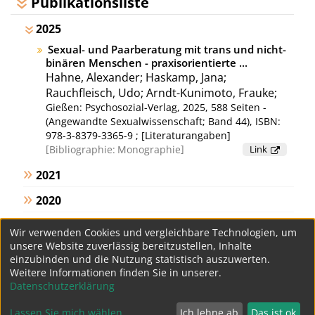
Publikationsliste
2025
Sexual- und Paarberatung mit trans und nicht-
binären Menschen - praxisorientierte ...
Hahne, Alexander; Haskamp, Jana;
Rauchfleisch, Udo; Arndt-Kunimoto, Frauke;
Gießen: Psychosozial-Verlag, 2025, 588 Seiten -
(Angewandte Sexualwissenschaft; Band 44), ISBN:
978-3-8379-3365-9 ; [Literaturangaben]
Bibliographie:
Monographie
Link
2021
2020
2018
Wir verwenden Cookies und vergleichbare Technologien, um
unsere Website zuverlässig bereitzustellen, Inhalte
2017
einzubinden und die Nutzung statistisch auszuwerten.
Weitere Informationen finden Sie in unserer.
ältere
Datenschutzerklärung
Lassen Sie mich wählen
Ich lehne ab
Das ist ok