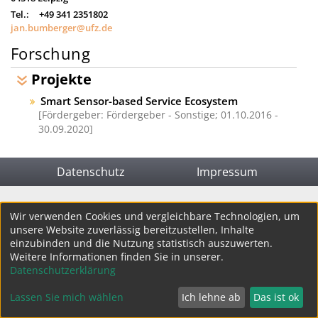
Tel.:
+49 341 2351802
jan.bumberger@ufz.de
Forschung
Projekte
Smart Sensor-based Service Ecosystem
Fördergeber: Fördergeber - Sonstige;
01.10.2016 -
30.09.2020
Datenschutz
Impressum
Wir verwenden Cookies und vergleichbare Technologien, um
unsere Website zuverlässig bereitzustellen, Inhalte
einzubinden und die Nutzung statistisch auszuwerten.
Weitere Informationen finden Sie in unserer.
Datenschutzerklärung
Lassen Sie mich wählen
Ich lehne ab
Das ist ok