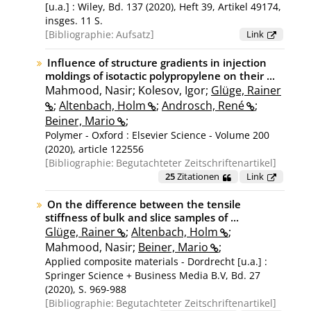
[u.a.] : Wiley, Bd. 137 (2020), Heft 39, Artikel 49174,
insges. 11 S.
Bibliographie:
Aufsatz
Link
Influence of structure gradients in injection
moldings of isotactic polypropylene on their ...
Mahmood, Nasir; Kolesov, Igor;
Glüge, Rainer
;
Altenbach, Holm
;
Androsch, René
;
Beiner, Mario
;
Polymer - Oxford : Elsevier Science - Volume 200
(2020), article 122556
Bibliographie:
Begutachteter Zeitschriftenartikel
25
Zitationen
Link
On the difference between the tensile
stiffness of bulk and slice samples of ...
Glüge, Rainer
;
Altenbach, Holm
;
Mahmood, Nasir;
Beiner, Mario
;
Applied composite materials - Dordrecht [u.a.] :
Springer Science + Business Media B.V, Bd. 27
(2020), S. 969-988
Bibliographie:
Begutachteter Zeitschriftenartikel