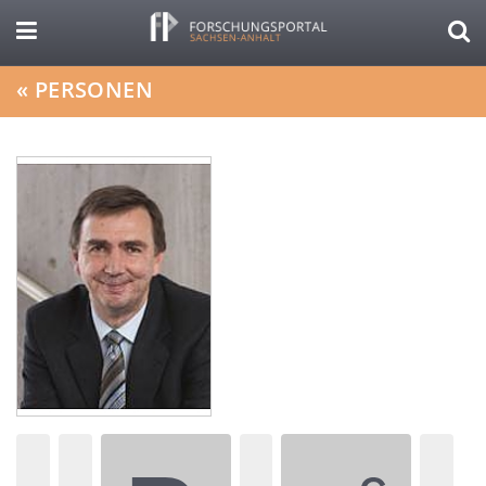
«
PERSONEN