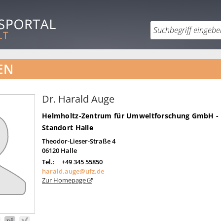
EN
Dr. Harald Auge
Helmholtz-Zentrum für Umweltforschung GmbH -
Standort Halle
Theodor-Lieser-Straße 4
06120
Halle
Tel.:
+49 345 55850
harald.auge@ufz.de
Zur Homepage