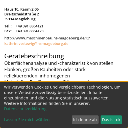
Haus 10, Raum 2.06
Breitscheidstraße 2
39114 Magdeburg
Tel.:
+49 391 8864121
Fax:
+49 391 8864123
http://www.maschinenbau.hs-magdeburg.de/
kathrin.vestewig@hs-magdeburg.de
Gerätebeschreibung
Oberflächenanalyse und -charakteristik von steilen
Flanken, großen Rauheiten oder stark
reflektierenden, inhomogenen
Materialien,Profilmessung, Flächenanalyse,
Wir verwenden Cookies und vergleichbare Technologien, um
Formmessung, Volumenanalyse, 2D-Bildmessung
unsere Website zuverlässig bereitzustellen, Inhalte
Weitere Geräte dieser Struktur
einzubinden und die Nutzung statistisch auszuwerten.
Weitere Informationen finden Sie in unserer.
Datenschutzerklärung
Datenschutz
Impressum
Lassen Sie mich wählen
Ich lehne ab
Das ist ok