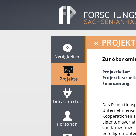
«
PROJEKT
Neuigkeiten
Zur ökonomi
Projektleiter:
Projektbearbeit
Projekte
Finanzierung:
Infrastruktur
Das Promotionsp
Unternehmensnet
Kooperationen z
Eigentumsverhäl
Personen
von Know-how in 
beteiligten Unt