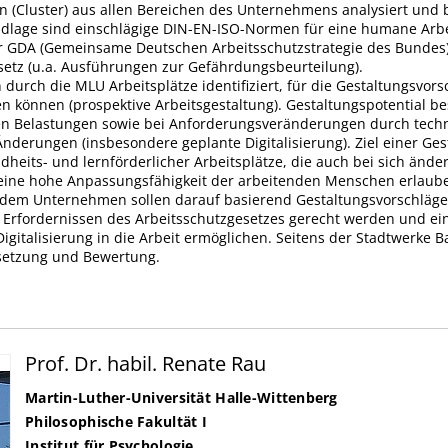
en (Cluster) aus allen Bereichen des Unternehmens analysiert und 
lage sind einschlägige DIN-EN-ISO-Normen für eine humane Arbe
der GDA (Gemeinsame Deutschen Arbeitsschutzstrategie des Bundes
setz (u.a. Ausführungen zur Gefährdungsbeurteilung).
 durch die MLU Arbeitsplätze identifiziert, für die Gestaltungsvors
en können (prospektive Arbeitsgestaltung). Gestaltungspotential b
n Belastungen sowie bei Anforderungsveränderungen durch techn
nderungen (insbesondere geplante Digitalisierung). Ziel einer Gest
heits- und lernförderlicher Arbeitsplätze, die auch bei sich änd
ine hohe Anpassungsfähigkeit der arbeitenden Menschen erlaub
em Unternehmen sollen darauf basierend Gestaltungsvorschläge 
 Erfordernissen des Arbeitsschutzgesetzes gerecht werden und ein
Digitalisierung in die Arbeit ermöglichen. Seitens der Stadtwerke B
etzung und Bewertung.
Prof. Dr. habil. Renate Rau
Martin-Luther-Universität Halle-Wittenberg
Philosophische Fakultät I
Institut für Psychologie