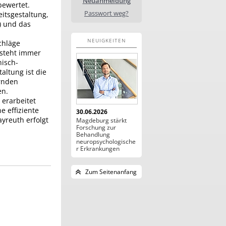
Neuanmeldung
bewertet.
Passwort weg?
itsgestaltung,
) und das
NEUIGKEITEN
chläge
esteht immer
isch-
altung ist die
ernden
en.
erarbeitet
e effiziente
30.06.2026
ayreuth erfolgt
Magdeburg stärkt
Forschung zur
Behandlung
neuropsychologische
r Erkrankungen
Zum Seitenanfang