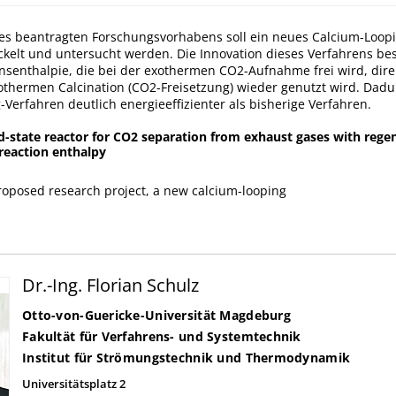
s beantragten Forschungsvorhabens soll ein neues Calcium-Loop
ckelt und untersucht werden. Die Innovation dieses Verfahrens bes
onsenthalpie, die bei der exothermen CO2-Aufnahme frei wird, dire
othermen Calcination (CO2-Freisetzung) wieder genutzt wird. Dadur
Verfahren deutlich energieeffizienter als bisherige Verfahren.
d-state reactor for CO2 separation from exhaust gases with rege
 reaction enthalpy
proposed research project, a new calcium-looping
Dr.-Ing. Florian Schulz
Otto-von-Guericke-Universität Magdeburg
Fakultät für Verfahrens- und Systemtechnik
Institut für Strömungstechnik und Thermodynamik
Universitätsplatz 2