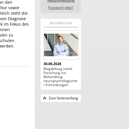
Neuanmeldung
 an den
ltur sowie
Passwort weg?
eich steht die
 von Diagnose
NEUIGKEITEN
k im Fokus des
 einen
ulen zu
schulen
werden.
30.06.2026
Magdeburg stärkt
Forschung zur
Behandlung
neuropsychologische
r Erkrankungen
Zum Seitenanfang