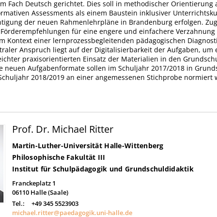
 im Fach Deutsch gerichtet. Dies soll in methodischer Orientierung
ormativen Assessments als einem Baustein inklusiver Unterrichtsku
htigung der neuen Rahmenlehrpläne in Brandenburg erfolgen. Zugl
 Förderempfehlungen für eine engere und einfachere Verzahnung
m Kontext einer lernprozessbegleitenden pädagogischen Diagnosti
ntraler Anspruch liegt auf der Digitalisierbarkeit der Aufgaben, um
ichter praxisorientierten Einsatz der Materialien in den Grundsch
ie neuen Aufgabenformate sollen im Schuljahr 2017/2018 in Grund
Schuljahr 2018/2019 an einer angemessenen Stichprobe normiert 
Prof. Dr. Michael Ritter
Martin-Luther-Universität Halle-Wittenberg
Philosophische Fakultät III
Institut für Schulpädagogik und Grundschuldidaktik
Franckeplatz 1
06110
Halle (Saale)
Tel.:
+49 345 5523903
michael.ritter@paedagogik.uni-halle.de