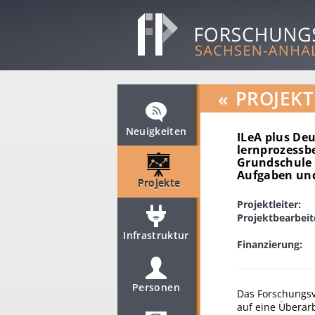
«
PROJEKT
Neuigkeiten
ILeA plus De
lernprozessb
Grundschule 
Aufgaben und
Projekte
Projektleiter:
Projektbearbeit
Infrastruktur
Finanzierung:
Personen
Das Forschungs
auf eine Überar