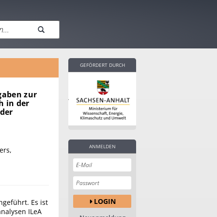
GEFÖRDERT DURCH
gaben zur
 in der
 der
ANMELDEN
ers,
LOGIN
geführt. Es ist
analysen ILeA